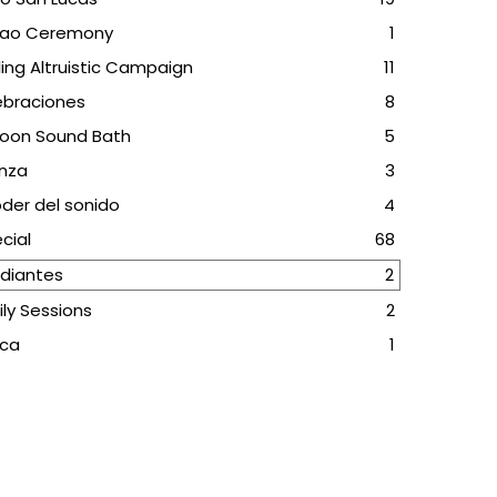
ao Ceremony
1
ing Altruistic Campaign
11
ebraciones
8
oon Sound Bath
5
anza
3
oder del sonido
4
cial
68
udiantes
2
ly Sessions
2
rca
1