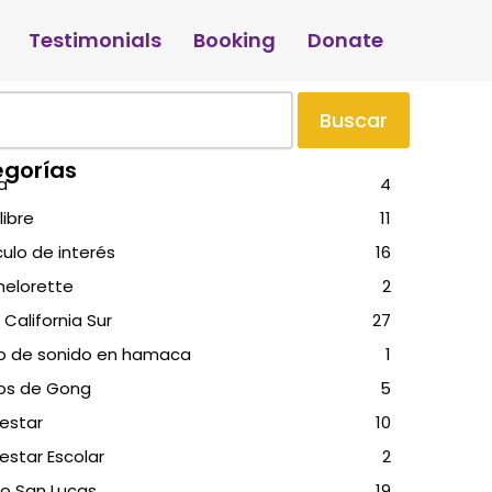
Testimonials
Booking
Donate
Buscar
gorías
a
4
libre
11
culo de interés
16
helorette
2
 California Sur
27
o de sonido en hamaca
1
os de Gong
5
estar
10
estar Escolar
2
o San Lucas
19