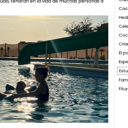
duda, tendrán en la vida de muchas personas a
Cac
Heal
Cel
Coc
Cri
El p
Espe
Est
Fami
Fitu