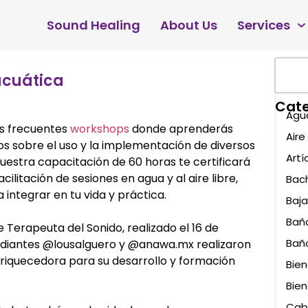
Sound Healing
About Us
Services
acuática
Cate
Agu
s frecuentes
workshops
donde aprenderás
Aire 
os sobre el uso y la implementación de diversos
Artí
Nuestra capacitación de 60 horas te certificará
ilitación de sesiones en agua y al aire libre,
Bac
integrar en tu vida y práctica.
Baja
Bañ
erapeuta del Sonido, realizado el 16 de
Bañ
tudiantes @lousalguero y @anawa.mx realizaron
nriquecedora para su desarrollo y formación
Bien
Bien
Cab