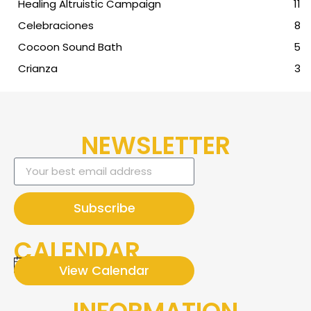
Healing Altruistic Campaign
11
Celebraciones
8
Cocoon Sound Bath
5
Crianza
3
NEWSLETTER
Subscribe
CALENDAR
There are no upcoming eventos.
View Calendar
Notice