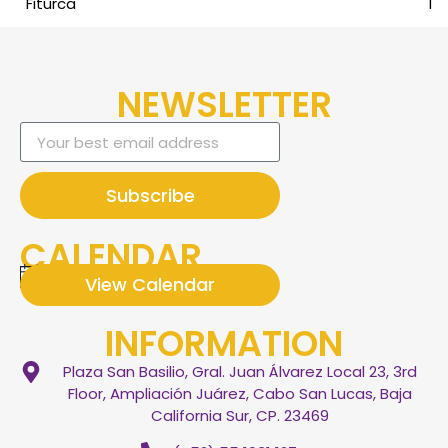
Fiturca
1
NEWSLETTER
Subscribe
CALENDAR
There are no upcoming eventos.
View Calendar
Notice
INFORMATION
Plaza San Basilio, Gral. Juan Álvarez Local 23, 3rd
Floor, Ampliación Juárez, Cabo San Lucas, Baja
California Sur, CP. 23469