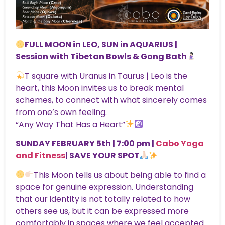
FULL MOON in LEO, SUN in AQUARIUS |
Session with Tibetan Bowls & Gong Bath
T square with Uranus in Taurus | Leo is the
heart, this Moon invites us to break mental
schemes, to connect with what sincerely comes
from one’s own feeling.
“Any Way That Has a Heart”
SUNDAY FEBRUARY 5th | 7:00 pm |
Cabo Yoga
and Fitness
| SAVE YOUR SPOT
This Moon tells us about being able to find a
space for genuine expression. Understanding
that our identity is not totally related to how
others see us, but it can be expressed more
comfortably in spaces where we feel accepted.