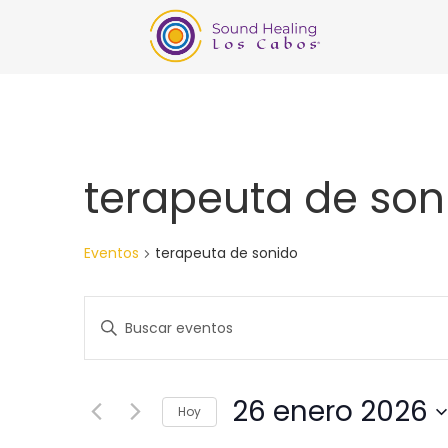
terapeuta de son
Eventos
terapeuta de sonido
Búsqueda
Introduce
la
y
palabra
clave.
navegació
Busca
Eventos
26 enero 2026
para
Hoy
de
la
Seleccionar
palabra