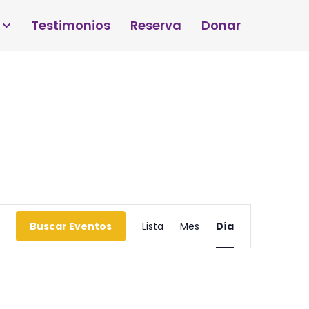
Testimonios
Reserva
Donar
Navegación
Buscar Eventos
Lista
Mes
Día
de
vistas
de
Evento