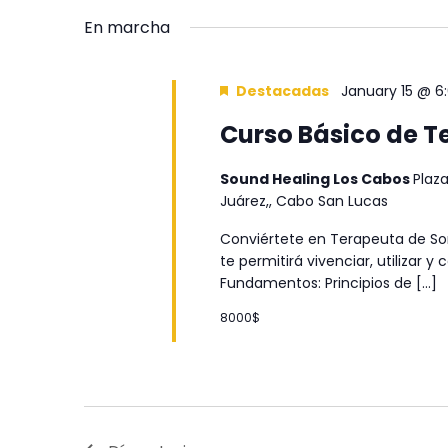
fecha.
vistas
clave.
En marcha
de
Eventos
Destacadas
January 15 @ 6
Curso Básico de T
Sound Healing Los Cabos
Plaza
Juárez,, Cabo San Lucas
Conviértete en Terapeuta de Son
te permitirá vivenciar, utilizar 
Fundamentos: Principios de […]
8000$