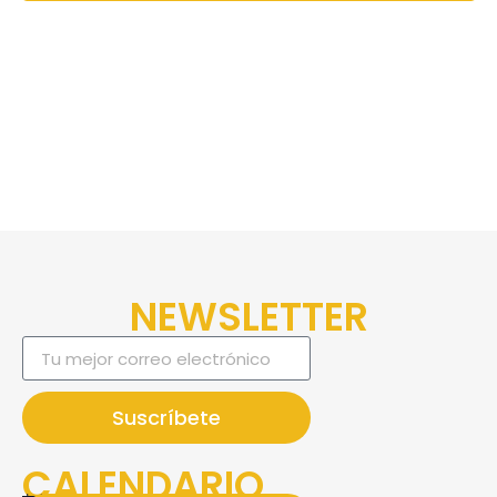
vista
de
Even
NEWSLETTER
Suscríbete
CALENDARIO