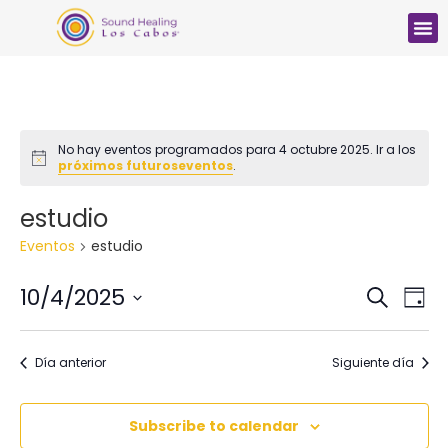
No hay eventos programados para 4 octubre 2025. Ir a los
Notice
próximos futuroseventos
.
estudio
Eventos
estudio
Búsq
Na
10/4/2025
Buscar
Día
Seleccionar
d
y
fecha.
vi
Día anterior
Siguiente día
nave
d
de
Ev
Subscribe to calendar