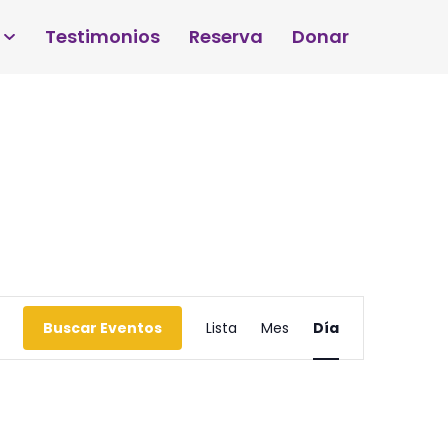
Testimonios
Reserva
Donar
Navegación
Buscar Eventos
Lista
Mes
Día
de
vistas
de
Evento