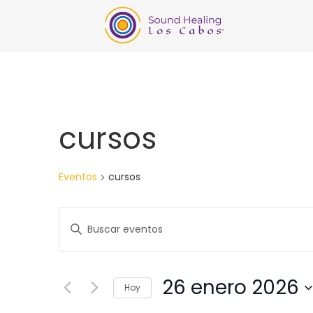
cursos
Eventos
cursos
Búsqueda
Introduce
la
y
palabra
clave.
navegació
Busca
Eventos
26 enero 2026
para
Hoy
de
la
Seleccionar
palabra