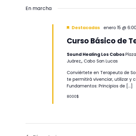
fecha.
vistas
clave.
En marcha
de
Eventos
Destacadas
enero 15 @ 6:0
Curso Básico de T
Sound Healing Los Cabos
Plaza
Juárez,, Cabo San Lucas
Conviértete en Terapeuta de Son
te permitirá vivenciar, utilizar 
Fundamentos: Principios de […]
8000$