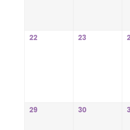
0
0
22
23
eventos,
eventos,
0
0
29
30
eventos,
eventos,