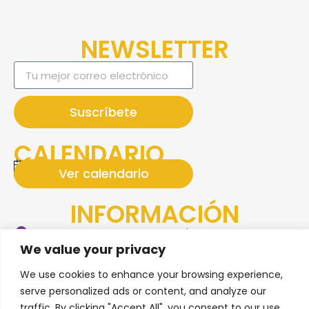
NEWSLETTER
Suscríbete
CALENDARIO
No hay ningún eventos próximo.
Ver calendario
Notice
INFORMACIÓN
Plaza San Basilio, Gral. Juan Álvarez Local 23, Piso
We value your privacy
3, Ampliación Juárez, Cabo San Lucas, Baja
California Sur, CP. 23469
We use cookies to enhance your browsing experience,
(+52) 55 1931 1274
serve personalized ads or content, and analyze our
traffic. By clicking "Accept All", you consent to our use