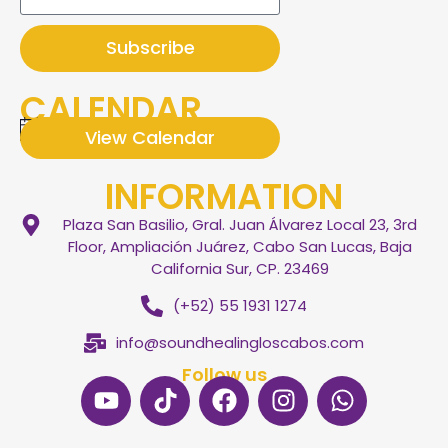
Subscribe
CALENDAR
There are no upcoming eventos.
View Calendar
Notice
INFORMATION
Plaza San Basilio, Gral. Juan Álvarez Local 23, 3rd
Floor, Ampliación Juárez, Cabo San Lucas, Baja
California Sur, CP. 23469
(+52) 55 1931 1274
info@soundhealingloscabos.com
Follow us