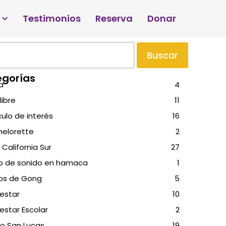
Testimonios
Reserva
Donar
Buscar
gorías
a
4
libre
11
culo de interés
16
helorette
2
 California Sur
27
o de sonido en hamaca
1
os de Gong
5
estar
10
estar Escolar
2
o San Lucas
19