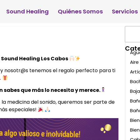
Sound Healing
Quiénes Somos
Servicios
Cate
Agu
 Sound Healing Los Cabos
Aire 
y nosotr@s tenemos el regalo perfecto para ti
Artí
.
Bac
n sabes que más lo necesita y merece.
Baja
Bañ
 la medicina del sonido, queremos ser parte de
más especiales!
Bañ
Bien
Bien
Cab