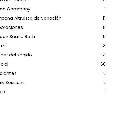
ao Ceremony
1
paña Altruista de Sanación
11
ebraciones
8
oon Sound Bath
5
anza
3
oder del sonido
4
cial
68
diantes
2
ly Sessions
2
rca
1