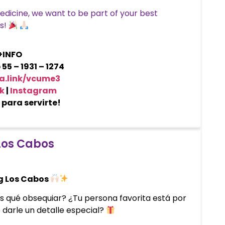
edicine, we want to be part of your best
s!
+INFO
5 – 1931 – 1274
wa.link/vcume3
k
|
Instagram
para servirte!
Los Cabos
g Los Cabos
s qué obsequiar? ¿Tu persona favorita está por
 darle un detalle especial?