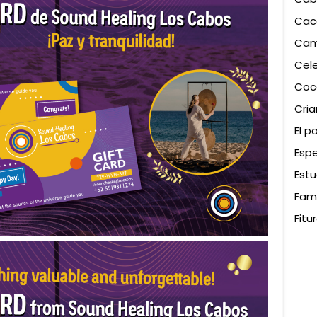
Cac
Cam
Cel
Coc
Cri
El p
Espe
Estu
Fami
Fitu