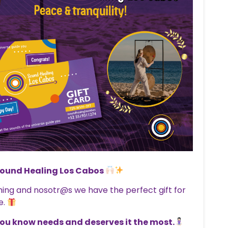
Sound Healing Los Cabos
ng and nosotr@s we have the perfect gift for
e.
you know needs and deserves it the most.