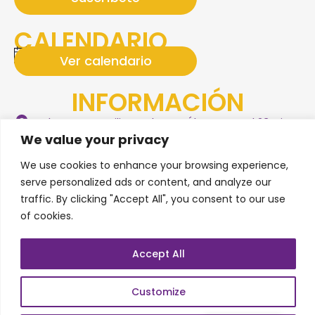
CALENDARIO
No hay ningún eventos próximo.
Ver calendario
Notice
INFORMACIÓN
Plaza San Basilio, Gral. Juan Álvarez Local 23, Piso
3, Ampliación Juárez, Cabo San Lucas, Baja
We value your privacy
California Sur, CP. 23469
We use cookies to enhance your browsing experience,
(+52) 55 1931 1274
serve personalized ads or content, and analyze our
traffic. By clicking "Accept All", you consent to our use
info@soundhealingloscabos.com
of cookies.
Síguenos en nuestras redes sociales
Accept All
Customize
SERVICIOS
BLOG
FAQS
PRIVACY POLICY