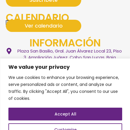
CALENDARIO
No hay ningún eventos próximo.
Ver calendario
Notice
INFORMACIÓN
Plaza San Basilio, Gral. Juan Álvarez Local 23, Piso
3, Ampliación Juárez, Cabo San Lucas, Baja
California Sur, CP. 23469
We value your privacy
(+52) 55 1931 1274
We use cookies to enhance your browsing experience,
serve personalized ads or content, and analyze our
info@soundhealingloscabos.com
traffic. By clicking "Accept All", you consent to our use
Síguenos en nuestras redes sociales
of cookies.
Accept All
SERVICIOS
BLOG
FAQS
PRIVACY POLICY
Customize