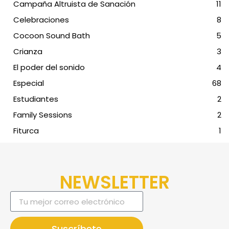
Campaña Altruista de Sanación
11
Celebraciones
8
Cocoon Sound Bath
5
Crianza
3
El poder del sonido
4
Especial
68
Estudiantes
2
Family Sessions
2
Fiturca
1
NEWSLETTER
Suscríbete