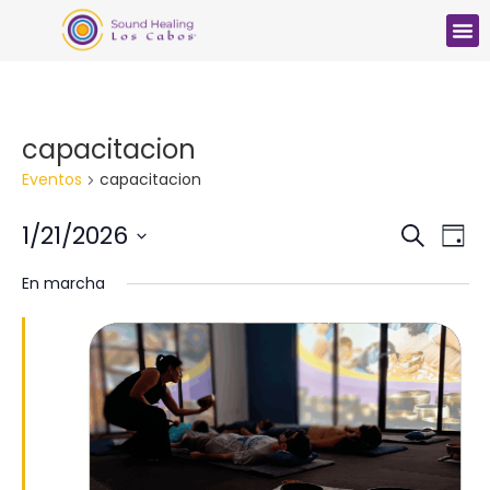
capacitacion
Eventos
capacitacion
Búsq
Na
1/21/2026
Buscar
Día
Seleccionar
d
y
fecha.
En marcha
vi
nave
d
de
Ev
vista
de
Even